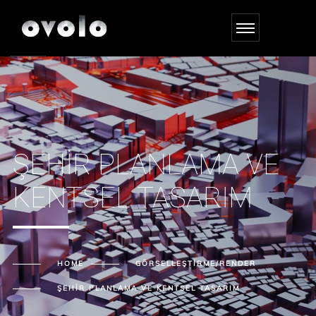
ŞEHIR PLANLAMA VE
KENTSEL TASARIM
HOME
GÖRSELLEŞTIRME/RENDER
ŞEHIR PLANLAMA VE KENTSEL TASARIM