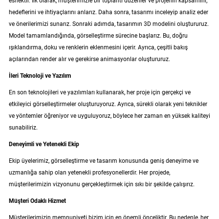
esnektir. İlk olarak, müşterimizle bir toplantı düzenler ve projenin kapsamını,
hedeflerini ve ihtiyaçlarını anlarız. Daha sonra, tasarımı inceleyip analiz eder
ve önerilerimizi sunarız. Sonraki adımda, tasarımın 3D modelini oluştururuz.
Model tamamlandığında, görselleştirme sürecine başlarız. Bu, doğru
ışıklandırma, doku ve renklerin eklenmesini içerir. Ayrıca, çeşitli bakış
açılarından render alır ve gerekirse animasyonlar oluştururuz.
İleri Teknoloji ve Yazılım
En son teknolojileri ve yazılımları kullanarak, her proje için gerçekçi ve
etkileyici görselleştirmeler oluşturuyoruz. Ayrıca, sürekli olarak yeni teknikler
ve yöntemler öğreniyor ve uyguluyoruz, böylece her zaman en yüksek kaliteyi
sunabiliriz.
Deneyimli ve Yetenekli Ekip
Ekip üyelerimiz, görselleştirme ve tasarım konusunda geniş deneyime ve
uzmanlığa sahip olan yetenekli profesyonellerdir. Her projede,
müşterilerimizin vizyonunu gerçekleştirmek için sıkı bir şekilde çalışırız.
Müşteri Odaklı Hizmet
Müşterilerimizin memnuniyeti bizim için en önemli önceliktir. Bu nedenle, her